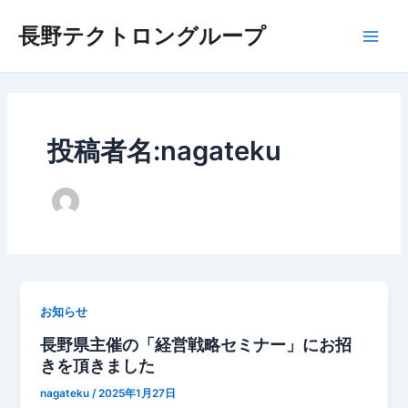
内
長野テクトロングループ
容
Main
を
ス
Men
キ
ッ
プ
投稿者名:nagateku
お知らせ
長野県主催の「経営戦略セミナー」にお招
きを頂きました
nagateku
/
2025年1月27日