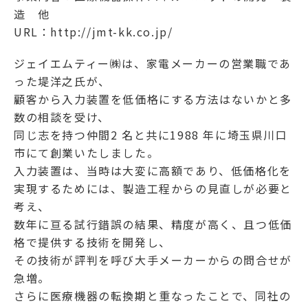
造 他
URL：
http://jmt-kk.co.jp/
ジェイエムティー㈱は、家電メーカーの営業職であ
った堤洋之氏が、
顧客から入力装置を低価格にする方法はないかと多
数の相談を受け、
同じ志を持つ仲間2 名と共に1988 年に埼玉県川口
市にて創業いたしました。
入力装置は、当時は大変に高額であり、低価格化を
実現するためには、製造工程からの見直しが必要と
考え、
数年に亘る試行錯誤の結果、精度が高く、且つ低価
格で提供する技術を開発し、
その技術が評判を呼び大手メーカーからの問合せが
急増。
さらに医療機器の転換期と重なったことで、同社の